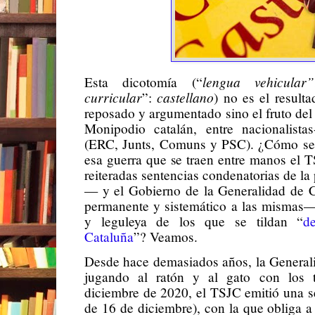
lengua vehicular
Esta dicotomía (“
curricular
castellano
”:
) no es el result
reposado y argumentado sino el fruto del 
Monipodio catalán, entre nacionalistas-
(ERC, Junts, Comuns y PSC). ¿Cómo se l
esa guerra que se traen entre manos el
reiteradas sentencias condenatorias de la p
— y el Gobierno de la Generalidad de 
permanente y sistemático a las mismas— 
y leguleya de los que se tildan “
d
Cataluña
”? Veamos.
Desde hace demasiados años, la General
jugando al ratón y al gato con los tr
diciembre de 2020, el TSJC emitió una s
de 16 de diciembre), con la que obliga a