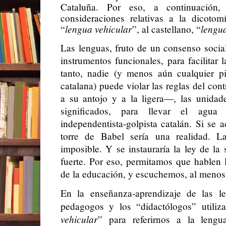
Cataluña. Por eso, a continuación,
consideraciones relativas a la dicotom
lengua vehicular
lengua
“
”, al castellano, “
Las lenguas, fruto de un consenso socia
instrumentos funcionales, para facilitar 
tanto, nadie (y menos aún cualquier pi
catalana) puede violar las reglas del con
a su antojo y a la ligera—, las unidad
significados, para llevar el agua 
independentista-golpista catalán. Si se a
torre de Babel sería una realidad. L
imposible. Y se instauraría la ley de la 
fuerte. Por eso, permitamos que hablen l
de la educación, y escuchemos, al menos,
En la enseñanza-aprendizaje de las len
pedagogos y los “didactólogos” utiliz
vehicular
” para referirnos a la leng