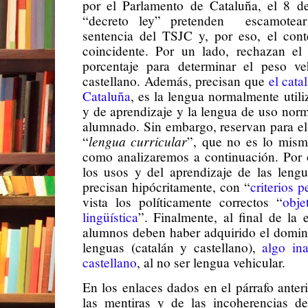
por el Parlamento de Cataluña, el 8 d
“decreto ley” pretenden
escamotea
sentencia del TSJC y, por eso, el con
coincidente. Por un lado, rechazan el
porcentaje para determinar el peso ve
castellano. Además, precisan que
el cata
Cataluña
, es la lengua normalmente utili
y de aprendizaje y la lengua de uso norm
alumnado. Sin embargo, reservan para el 
lengua curricular
“
”, que no es lo mis
como analizaremos a continuación. Por o
los usos y del aprendizaje de las lengu
precisan hipócritamente, con “
criterios 
vista los políticamente correctos “
obje
lingüística
”. Finalmente, al final de la e
alumnos deben haber adquirido el dominio
lenguas (catalán y castellano),
algo in
castellano
, al no ser lengua vehicular.
En los enlaces dados en el párrafo anter
las mentiras y de las incoherencias de 