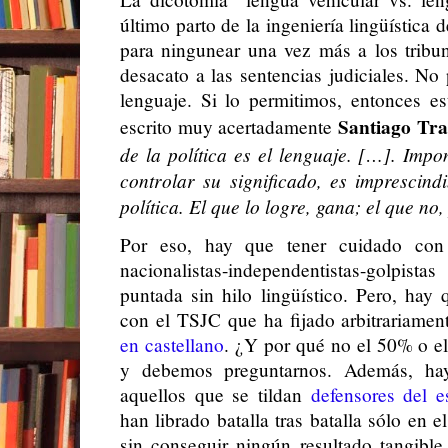
último parto de la ingeniería lingüística d
para ningunear una vez más a los tribu
desacato a las sentencias judiciales. No
lenguaje. Si lo permitimos, entonces 
Santiago Tr
escrito muy acertadamente
de la política es el lenguaje. […]. Imp
controlar su significado, es imprescind
política. El que lo logre, gana; el que no,
Por eso, hay que tener cuidado con
nacionalistas-independentistas-golpist
puntada sin hilo lingüístico. Pero, hay
con el TSJC que ha fijado arbitrariame
en castellano
. ¿Y por qué no el 50% o 
y debemos preguntarnos. Además, ha
aquellos que se tildan
defensores del 
han librado batalla tras batalla sólo en e
sin conseguir ningún resultado tangible