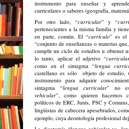
instrumento para enseñar y aprender
curriculares o saberes (geografía, matemáti
curricular
curr
Por otro lado, “
” y “
pertenecientes a la misma familia y tien
currículo
en parte, común. El “
” es el
“conjunto de enseñanzas o materias que,
cumplir un ciclo de estudios u obtener u
curricula
lo tanto, aplicar el adjetivo “
lengua curric
como en el sintagma “
castellano es sólo
objeto de estudio,
instrumento para adquirir conocimien
lengua curricular
sintagma “
” no e
vehicular
”, como quieren hacernos c
políticos de ERC, Junts, PSC y Comuns, 
lingüistas de cabecera apesebrados, co
ejemplo, cuya deontología profesional de
La dicotomía “lengua vehicular vs. len